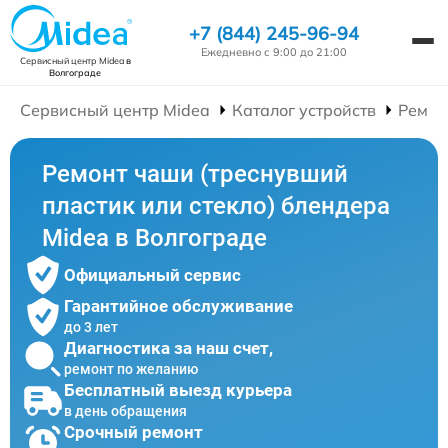
+7 (844) 245-96-94
Ежедневно с 9:00 до 21:00
Сервисный центр Midea
в
Волгограде
Сервисный центр Midea
Каталог устройств
Ремон
Ремонт чаши (треснувший
пластик или стекло) блендера
Midea в Волгограде
Официальный сервис
Гарантийное обслуживание
до 3 лет
Диагностика за наш счет,
ремонт по желанию
Бесплатный выезд курьера
в день обращения
Срочный ремонт