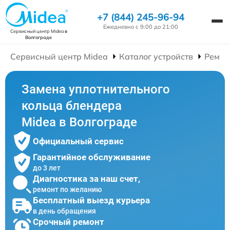
+7 (844) 245-96-94
Ежедневно с 9:00 до 21:00
Сервисный центр Midea
в
Волгограде
Сервисный центр Midea
Каталог устройств
Ремон
Замена уплотнительного
кольца блендера
Midea в Волгограде
Официальный сервис
Гарантийное обслуживание
до 3 лет
Диагностика за наш счет,
ремонт по желанию
Бесплатный выезд курьера
в день обращения
Срочный ремонт