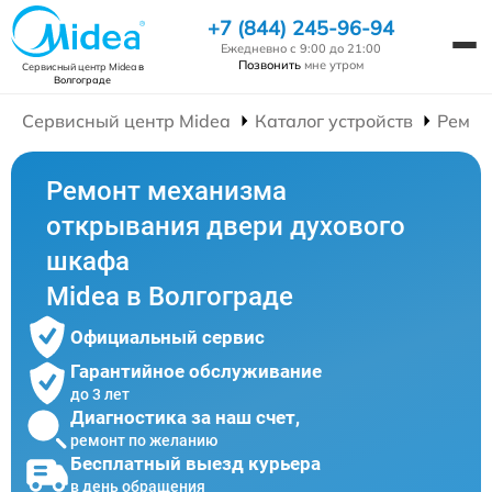
+7 (844) 245-96-94
Ежедневно с 9:00 до 21:00
Позвонить
мне утром
Сервисный центр Midea
в
Волгограде
Сервисный центр Midea
Каталог устройств
Ремон
Ремонт механизма
открывания двери духового
шкафа
Midea в Волгограде
Официальный сервис
Гарантийное обслуживание
до 3 лет
Диагностика за наш счет,
ремонт по желанию
Бесплатный выезд курьера
в день обращения