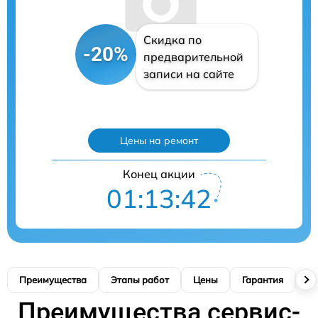
Скидка по
-20%
предварительной
записи на сайте
Цены на ремонт
Конец акции
01:13:41
Преимущества
Этапы работ
Цены
Гарантия
М
Преимущества сервис-