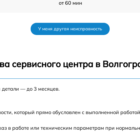
от 60 мин
от 60 мин
У меня другая неисправность
от 60 мин
от 60 мин
ва сервисного центра в Волгогр
от 60 мин
 детали — до 3 месяцев.
от 60 мин
от 60 мин
ости, который прямо обусловлен с выполненной работой
от 60 мин
каз в работе или техническим параметрам при нормаль