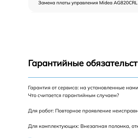
Замена платы управления Midea AG820CRL
Ремонт платы управления (восстановление)
Midea AG820CRL
Замена датчиков Midea AG820CRL
Замена вентилятора Midea AG820CRL
Гарантийные обязательст
Ремонт магнетрона Midea AG820CRL
Гарантия от сервиса: на установленные нами
Ремонт волновода Midea AG820CRL
Что считается гарантийным случаем?
Ремонт переключателей режимов Midea
AG820CRL
Для работ: Повторное проявление неисправн
Замена блока управления Midea AG820CRL
Для комплектующих: Внезапная поломка, от
Замена силового трансформатора Midea