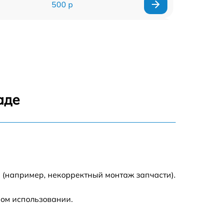
500 р
500 р
450 р
500 р
аде
500 р
500 р
500 р
 (например, некорректный монтаж запчасти).
590 р
ном использовании.