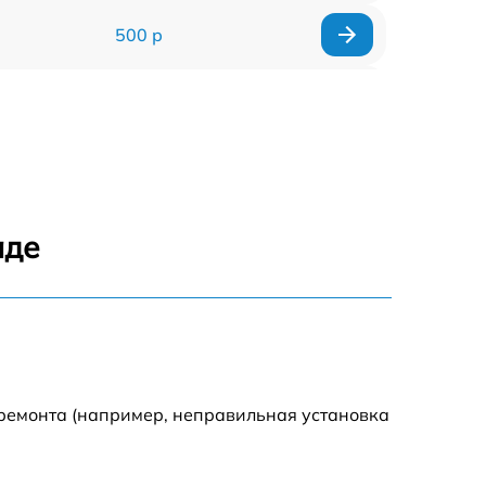
500 р
500 р
450 р
500 р
аде
500 р
500 р
500 р
 ремонта (например, неправильная установка
590 р