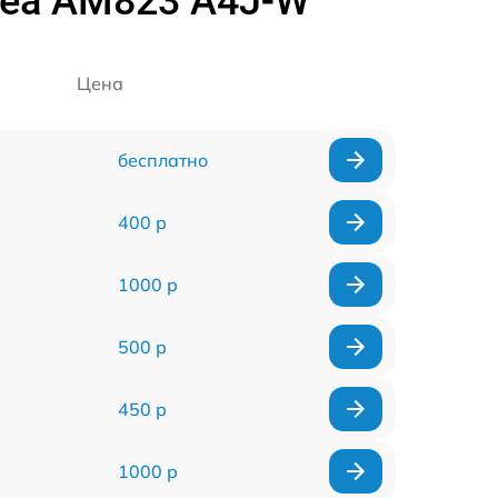
dea AM823 A4J-W
Цена
бесплатно
400 р
1000 р
500 р
450 р
1000 р