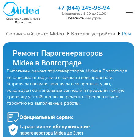
+7 (844) 245-96-94
Ежедневно с 9:00 до 21:00
Позвонить
мне утром
Сервисный центр Midea
в
Волгограде
Сервисный центр Midea
Каталог устройств
Ремон
Ремонт Парогенераторов
Midea в Волгограде
Выполняем ремонт парогенераторов Midea в Волгограде
независимо от модели и сложности неисправности.
Устраняем поломки, заменяем неисправные узлы,
используем оригинальные запчасти и проводим полную
проверку устройства после ремонта. Предоставляем
гарантию на выполненные работы.
Официальный сервис
Гарантийное обслуживание
парогенератора Midea до 3 лет