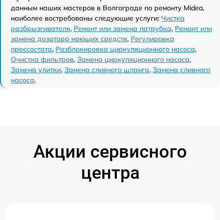
данным наших мастеров в Волгограде по ремонту Midea,
наиболее востребованы следующие услуги:
Чистка
разбрызгивателя
,
Ремонт или замена патрубка
,
Ремонт или
замена дозатора моющих средств
,
Регулировка
прессостата
,
Разблокировка циркуляционного насоса
,
Очистка фильтров
,
Замена циркуляционного насоса
,
Замена улитки
,
Замена сливного шланга
,
Замена сливного
насоса
.
Акции сервисного
центра