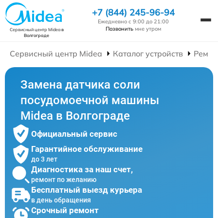
+7 (844) 245-96-94
Ежедневно с 9:00 до 21:00
Позвонить
мне утром
Сервисный центр Midea
в
Волгограде
Сервисный центр Midea
Каталог устройств
Ремон
Замена датчика соли
посудомоечной машины
Midea в Волгограде
Официальный сервис
Гарантийное обслуживание
до 3 лет
Диагностика за наш счет,
ремонт по желанию
Бесплатный выезд курьера
в день обращения
Срочный ремонт