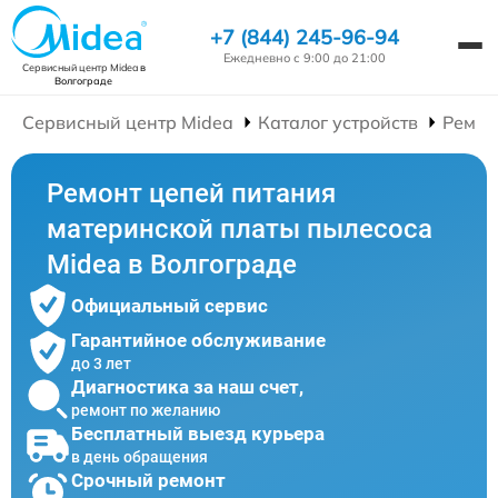
+7 (844) 245-96-94
Ежедневно с 9:00 до 21:00
Сервисный центр Midea
в
Волгограде
Сервисный центр Midea
Каталог устройств
Ремон
Ремонт цепей питания
материнской платы пылесоса
Midea в Волгограде
Официальный сервис
Гарантийное обслуживание
до 3 лет
Диагностика за наш счет,
ремонт по желанию
Бесплатный выезд курьера
в день обращения
Срочный ремонт