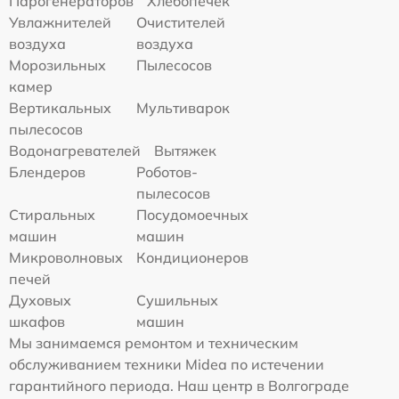
Парогенераторов
Хлебопечек
Увлажнителей
Очистителей
воздуха
воздуха
Морозильных
Пылесосов
камер
Вертикальных
Мультиварок
пылесосов
Водонагревателей
Вытяжек
Блендеров
Роботов-
пылесосов
Стиральных
Посудомоечных
машин
машин
Микроволновых
Кондиционеров
печей
Духовых
Сушильных
шкафов
машин
Мы занимаемся ремонтом и техническим
обслуживанием техники Midea по истечении
гарантийного периода. Наш центр в Волгограде