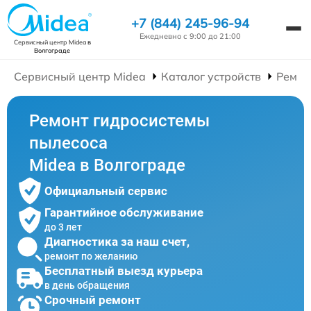
+7 (844) 245-96-94
Ежедневно с 9:00 до 21:00
Сервисный центр Midea
в
Волгограде
Сервисный центр Midea
Каталог устройств
Ремон
Ремонт гидросистемы
пылесоса
Midea в Волгограде
Официальный сервис
Гарантийное обслуживание
до 3 лет
Диагностика за наш счет,
ремонт по желанию
Бесплатный выезд курьера
в день обращения
Срочный ремонт