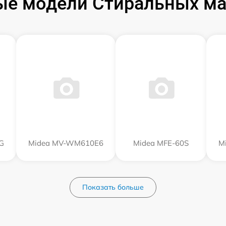
ые модели Стиральных ма
G
Midea MV-WM610E6
Midea MFE-60S
M
Показать больше