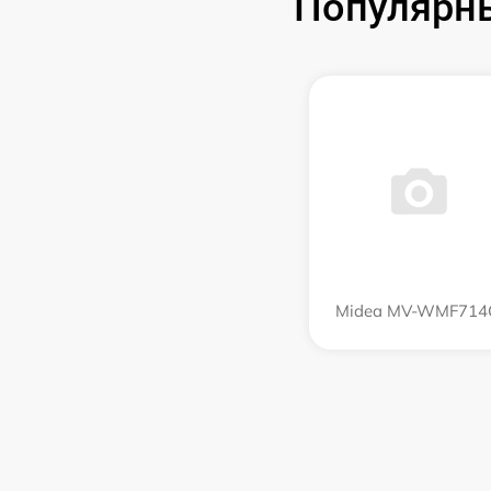
Популярн
Midea MV-WMF714