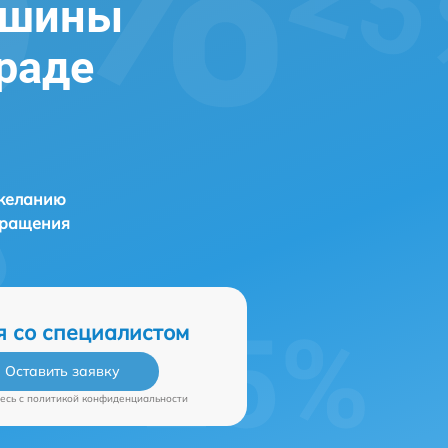
ашины
граде
 желанию
бращения
я со специалистом
Оставить заявку
есь c
политикой конфиденциальности