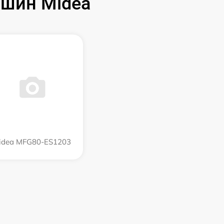
шин Midea
idea MFG80-ES1203