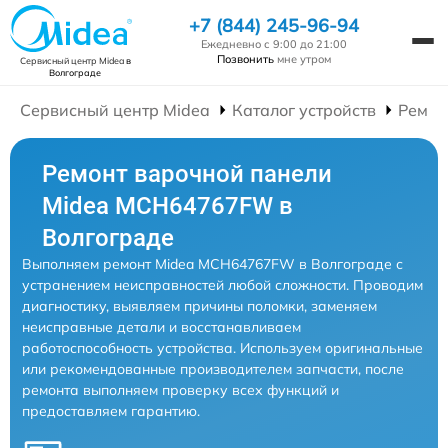
+7 (844) 245-96-94
Ежедневно с 9:00 до 21:00
Позвонить
мне утром
Сервисный центр Midea
в
Волгограде
Сервисный центр Midea
Каталог устройств
Ремон
Ремонт варочной панели
Midea MCH64767FW в
Волгограде
Выполняем ремонт Midea MCH64767FW в Волгограде с
устранением неисправностей любой сложности. Проводим
диагностику, выявляем причины поломки, заменяем
неисправные детали и восстанавливаем
работоспособность устройства. Используем оригинальные
или рекомендованные производителем запчасти, после
ремонта выполняем проверку всех функций и
предоставляем гарантию.