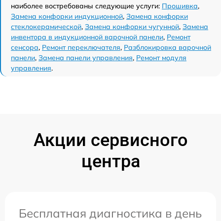
наиболее востребованы следующие услуги:
Прошивка
,
Замена конфорки индукционной
,
Замена конфорки
стеклокерамической
,
Замена конфорки чугунной
,
Замена
инвентора в индукционной варочной панели
,
Ремонт
сенсора
,
Ремонт переключателя
,
Разблокировка варочной
панели
,
Замена панели управления
,
Ремонт модуля
управления
.
Акции сервисного
центра
Бесплатная диагностика в день