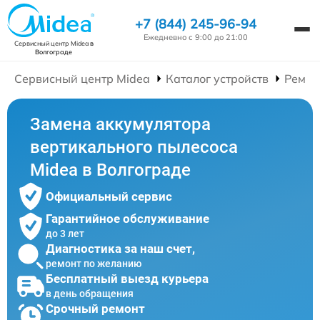
+7 (844) 245-96-94
Ежедневно с 9:00 до 21:00
Сервисный центр Midea
в
Волгограде
Сервисный центр Midea
Каталог устройств
Ремон
Замена аккумулятора
вертикального пылесоса
Midea в Волгограде
Официальный сервис
Гарантийное обслуживание
до 3 лет
Диагностика за наш счет,
ремонт по желанию
Бесплатный выезд курьера
в день обращения
Срочный ремонт