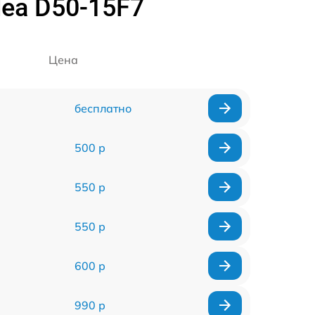
ea D50-15F7
Цена
бесплатно
500 р
550 р
550 р
600 р
990 р