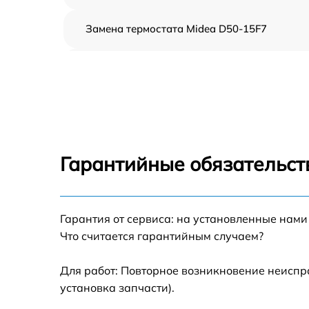
Замена термостата Midea D50-15F7
Профилактическая чистка Midea D50-15F7
Замена платы управления Midea D50-15F7
Ремонт платы управления (восстановление)
Midea D50-15F7
Гарантийные обязательст
Ремонт/замена датчика температуры Midea
D50-15F7
Гарантия от сервиса: на установленные нами
Замена прокладки Midea D50-15F7
Что считается гарантийным случаем?
Ремонт модуля управления Midea D50-15F7
Для работ: Повторное возникновение неиспр
установка запчасти).
Замена труб поступления воды Midea D50-
15F7