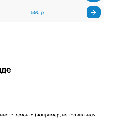
590 р
1000 р
1100 р
1250 р
аде
500 р
550 р
450 р
енного ремонта (например, неправильная
1000 р