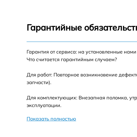
Замена платы управления Midea D80-15F7
Ремонт платы управления (восстановление)
Midea D80-15F7
Гарантийные обязательст
Ремонт/замена датчика температуры Midea
D80-15F7
Гарантия от сервиса: на установленные нами
Замена прокладки Midea D80-15F7
Что считается гарантийным случаем?
Ремонт модуля управления Midea D80-15F7
Для работ: Повторное возникновение дефект
запчасти).
Замена труб поступления воды Midea D80-
15F7
Для комплектующих: Внезапная поломка, утр
Ликвидация протечек Midea D80-15F7
эксплуатации.
Показать полностью
Замена мембраны Midea D80-15F7