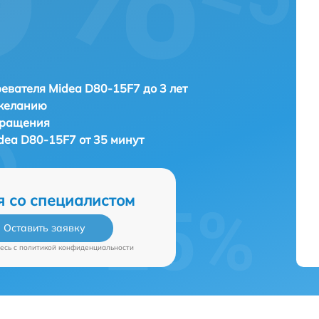
евателя Midea D80-15F7 до 3 лет
 желанию
бращения
dea D80-15F7 от 35 минут
я со специалистом
Оставить заявку
есь c
политикой конфиденциальности