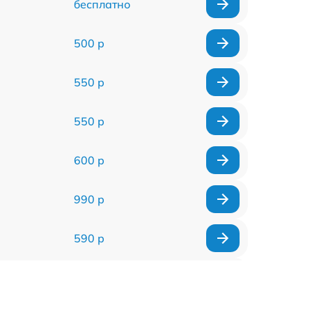
бесплатно
500 р
550 р
550 р
600 р
990 р
590 р
1000 р