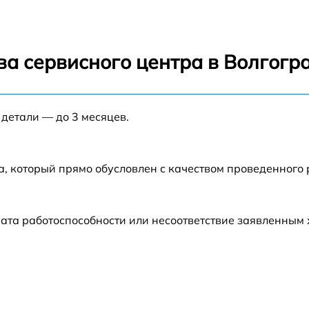
от 60 мин
от 60 мин
ва сервисного центра в Волгогр
от 60 мин
 детали — до 3 месяцев.
от 60 мин
от 60 мин
а, который прямо обусловлен с качеством проведенного
от 60 мин
ата работоспособности или несоответствие заявленным
от 60 мин
от 60 мин