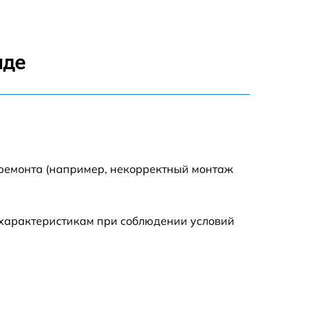
1100 р
1250 р
аде
500 р
550 р
450 р
 ремонта (например, некорректный монтаж
1000 р
 характеристикам при соблюдении условий
600 р
749 р