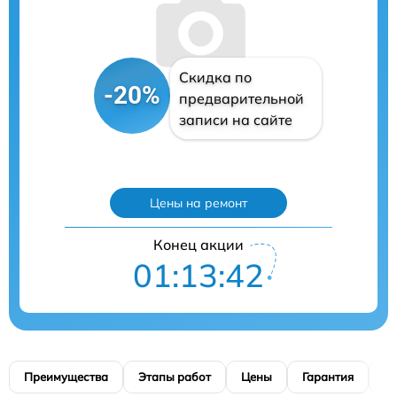
Скидка по
-20%
предварительной
записи на сайте
Цены на ремонт
Конец акции
01:13:41
Преимущества
Этапы работ
Цены
Гарантия
М