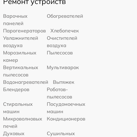
Ремонт устройств
Варочных
Обогревателей
панелей
Парогенераторов
Хлебопечек
Увлажнителей
Очистителей
воздуха
воздуха
Морозильных
Пылесосов
камер
Вертикальных
Мультиварок
пылесосов
Водонагревателей
Вытяжек
Блендеров
Роботов-
пылесосов
Стиральных
Посудомоечных
машин
машин
Микроволновых
Кондиционеров
печей
Духовых
Сушильных